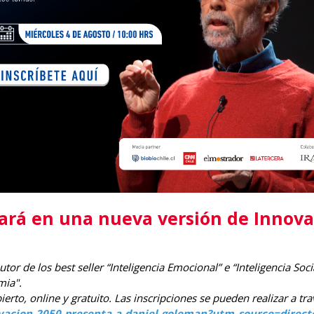
ará en una nueva versión de Innova
tor de los best seller “Inteligencia Emocional” e “Inteligencia Soc
mia".
ierto, online y gratuito. Las inscripciones se pueden realizar a tr
vacion-2050-presenta-a-daniel-goleman?utm_source=direct