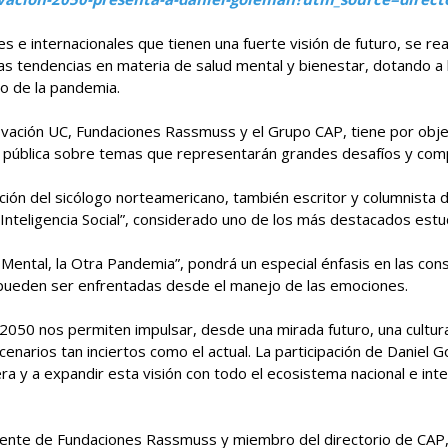
les e internacionales que tienen una fuerte visión de futuro, se r
as tendencias en materia de salud mental y bienestar, dotando a 
to de la pandemia.
nnovación UC, Fundaciones Rassmuss y el Grupo CAP, tiene por obj
ión pública sobre temas que representarán grandes desafíos y compl
pación del sicólogo norteamericano, también escritor y columnist
 e “Inteligencia Social”, considerado uno de los más destacados 
Mental, la Otra Pandemia”, pondrá un especial énfasis en las cons
pueden ser enfrentadas desde el manejo de las emociones.
 2050 nos permiten impulsar, desde una mirada futuro, una cultur
narios tan inciertos como el actual. La participación de Daniel G
a y a expandir esta visión con todo el ecosistema nacional e int
dente de Fundaciones Rassmuss y miembro del directorio de CAP,