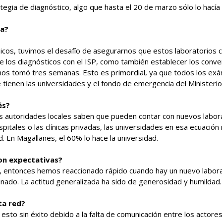
egia de diagnóstico, algo que hasta el 20 de marzo sólo lo hacía 
pa?
ínicos, tuvimos el desafío de asegurarnos que estos laboratorios cl
de los diagnósticos con el ISP, como también establecer los conven
 nos tomó tres semanas. Esto es primordial, ya que todos los e
 tienen las universidades y el fondo de emergencia del Ministerio 
és?
Las autoridades locales saben que pueden contar con nuevos labor
itales o las clínicas privadas, las universidades en esa ecuación
d. En Magallanes, el 60% lo hace la universidad.
on expectativas?
entonces hemos reaccionado rápido cuando hay un nuevo laborato
nado. La actitud generalizada ha sido de generosidad y humildad.
ta red?
sto sin éxito debido a la falta de comunicación entre los actores