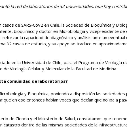
vantó la red de laboratorios de 32 universidades, que hoy contr
 casos de SARS-CoV2 en Chile, la Sociedad de Bioquímica y Biolog
aliente, bioquímico y doctor en Microbiología y vicepresidente de é
vo: reforzar la capacidad de diagnóstico y análisis ante un eventu
ma 32 casas de estudio, y su apoyo se traduce en aproximadame
o en la Universidad de Chile, para el Programa de Virología de
o de Virología Celular y Molecular de la Facultad de Medicina.
 esta comunidad de laboratorios?
icrobiología y Bioquímica, poniendo a disposición las sociedades p
acar que en ese entonces habían voces que decían que no iba a pas
terio de Ciencia y el Ministerio de Salud, constatamos que tenemo
un catastro dentro de las mismas sociedades de la infraestructur